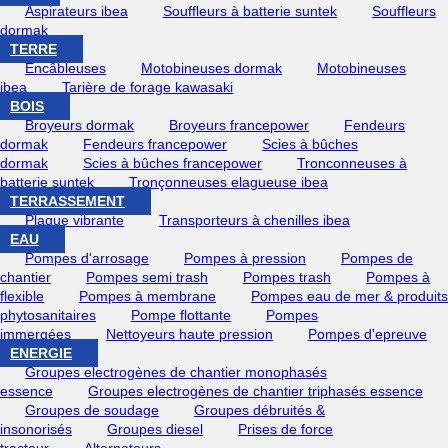
Aspirateurs ibea
Souffleurs à batterie suntek
Souffleurs
dormak
TERRE
Encâbleuses
Motobineuses dormak
Motobineuses
ibea
Tarière de forage kawasaki
BOIS
Broyeurs dormak
Broyeurs francepower
Fendeurs
dormak
Fendeurs francepower
Scies à bûches
dormak
Scies à bûches francepower
Tronconneuses à
batterie suntek
Tronçonneuses elagueuse ibea
TERRASSEMENT
Plaque vibrante
Transporteurs à chenilles ibea
EAU
Pompes d'arrosage
Pompes à pression
Pompes de
chantier
Pompes semi trash
Pompes trash
Pompes à
flexible
Pompes à membrane
Pompes eau de mer & produits
phytosanitaires
Pompe flottante
Pompes
immergées
Nettoyeurs haute pression
Pompes d'epreuve
ENERGIE
Groupes electrogènes de chantier monophasés
essence
Groupes electrogènes de chantier triphasés essence
Groupes de soudage
Groupes débruités &
insonorisés
Groupes diesel
Prises de force