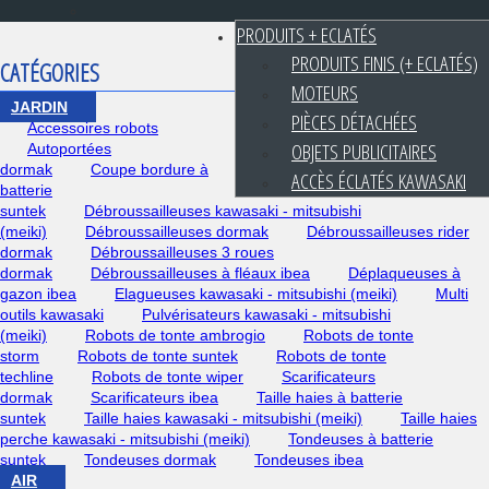
PRODUITS + ECLATÉS
PRODUITS FINIS (+ ECLATÉS)
CATÉGORIES
MOTEURS
JARDIN
PIÈCES DÉTACHÉES
Accessoires robots
OBJETS PUBLICITAIRES
Autoportées
dormak
Coupe bordure à
ACCÈS ÉCLATÉS KAWASAKI
batterie
suntek
Débroussailleuses kawasaki - mitsubishi
(meiki)
Débroussailleuses dormak
Débroussailleuses rider
dormak
Débroussailleuses 3 roues
dormak
Débroussailleuses à fléaux ibea
Déplaqueuses à
gazon ibea
Elagueuses kawasaki - mitsubishi (meiki)
Multi
outils kawasaki
Pulvérisateurs kawasaki - mitsubishi
(meiki)
Robots de tonte ambrogio
Robots de tonte
storm
Robots de tonte suntek
Robots de tonte
techline
Robots de tonte wiper
Scarificateurs
dormak
Scarificateurs ibea
Taille haies à batterie
suntek
Taille haies kawasaki - mitsubishi (meiki)
Taille haies
perche kawasaki - mitsubishi (meiki)
Tondeuses à batterie
suntek
Tondeuses dormak
Tondeuses ibea
AIR