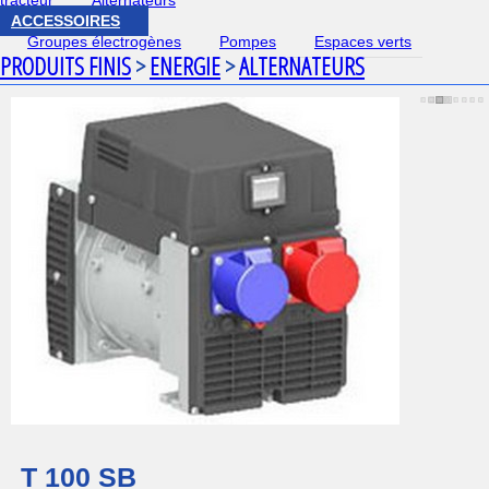
tracteur
Alternateurs
ACCESSOIRES
Groupes électrogènes
Pompes
Espaces verts
PRODUITS FINIS
>
ENERGIE
>
ALTERNATEURS
T 100 SB