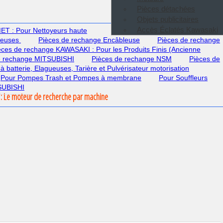
Pièces détachées
Objets publicitaires
Accès Éclatés Kawasaki
T : Pour Nettoyeurs haute
deuses
Pièces de rechange Encâbleuse
Pièces de rechange
èces de rechange KAWASAKI : Pour les Produits Finis (Ancienne
e rechange MITSUBISHI
Pièces de rechange NSM
Pièces de
 à batterie, Elagueuses, Tarière et Pulvérisateur motorisation
Pour Pompes Trash et Pompes à membrane
Pour Souffleurs
TSUBISHI
: Le moteur de recherche par machine