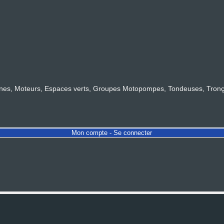
s, Moteurs, Espaces verts, Groupes Motopompes, Tondeuses, Tronçonn
Mon compte - Se connecter