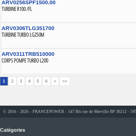
ARV0256SPF1500.00
TURBINE R100 /FL
ARV0306TLG351700
TURBINE TURBO LG250M
ARV0311TRB510000
CORPS POMPE TURBO L200
1
2
3
4
5
6
>
>>
© 2016 - 2026 - FRANCEPOWER - 147 Bis rue de Merville BP 30212 - 59
Catégories