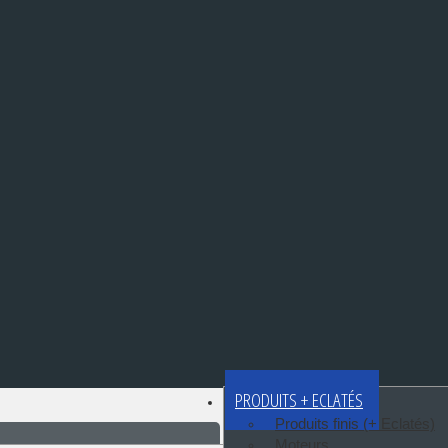
PRODUITS + ECLATÉS
Produits finis (+ Eclatés)
Moteurs