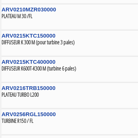
ARV0210MZR030000
PLATEAU M 30 /FL
ARV0215KTC150000
DIFFUSEUR K 300 M (pour turbine 3 pales)
ARV0215KTC400000
DIFFUSEUR K600T-K300 M (turbine 6 pales)
ARV0216TRB150000
PLATEAU TURBO L200
ARV0256RGL150000
TURBINE R150 / FL