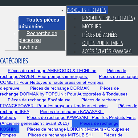
PRODUITS + ECLATÉS
PRODUITS FINIS (+ ECLATÉS)
Toutes pièces
MOTEURS
détachées
PIÈCES DÉTACHÉES
Recherche de
pièces par
OBJETS PUBLICITAIRES
machine
ACCÈS ÉCLATÉS KAWASAKI
CATÉGORIES
Pièces de rechange AMBROGIO & TECHLine
Pièces de
rechange ARVEN : Pour pompes immergées
Pièces de rechange
COMET : Pour Nettoyeurs haute pression et Pompes
d’épreuve
Pièces de rechange DORMAK
Pièces de
rechange DORMAK by TOPSUN : Pour Autoportées & Tondeuses
Pièces de rechange Encâbleuse
Pièces de rechange
FRANCEPOWER : Pour les broyeurs, fendeurs et scies
Pièces de
rechange IBEA
Pièces de rechange KAWASAKI :
Moteurs
Pièces de rechange KAWASAKI : Pour les Produits Finis
(Ancienne génération : avant 2013)
Pièces de rechange
KOSHIN
Pièces de rechange LONCIN : Moteurs - Groupes et
Pompes
Pièces de rechange MITSUBISHI
Pièces de