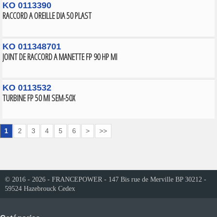
KO 0113390
RACCORD A OREILLE DIA 50 PLAST
KO 011348701
JOINT DE RACCORD A MANETTE FP 90 HP MI
KO 0113532
TURBINE FP 50 MI SEM-50X
1
2
3
4
5
6
>
>>
© 2016 - 2026 - FRANCEPOWER - 147 Bis rue de Merville BP 30212 -
59524 Hazebrouck Cedex