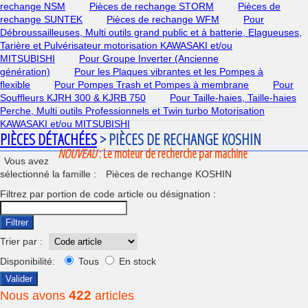
rechange NSM
Pièces de rechange STORM
Pièces de
rechange SUNTEK
Pièces de rechange WFM
Pour
Débroussailleuses, Multi outils grand public et à batterie, Elagueuses,
Tarière et Pulvérisateur motorisation KAWASAKI et/ou
MITSUBISHI
Pour Groupe Inverter (Ancienne
génération)
Pour les Plaques vibrantes et les Pompes à
flexible
Pour Pompes Trash et Pompes à membrane
Pour
Souffleurs KJRH 300 & KJRB 750
Pour Taille-haies, Taille-haies
Perche, Multi outils Professionnels et Twin turbo Motorisation
KAWASAKI et/ou MITSUBISHI
PIÈCES DÉTACHÉES
> PIÈCES DE RECHANGE KOSHIN
NOUVEAU
: Le moteur de recherche par machine
Vous avez
sélectionné la famille :
Pièces de rechange KOSHIN
Filtrez par portion de code article ou désignation :
Filtrer
Trier par :
Disponibilité:
Tous
En stock
Valider
422
Nous avons
articles