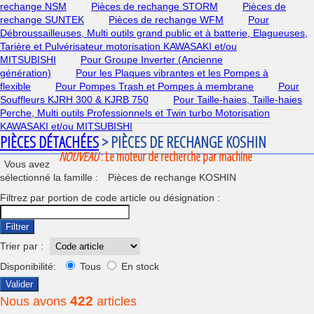
rechange NSM
Pièces de rechange STORM
Pièces de
rechange SUNTEK
Pièces de rechange WFM
Pour
Débroussailleuses, Multi outils grand public et à batterie, Elagueuses,
Tarière et Pulvérisateur motorisation KAWASAKI et/ou
MITSUBISHI
Pour Groupe Inverter (Ancienne
génération)
Pour les Plaques vibrantes et les Pompes à
flexible
Pour Pompes Trash et Pompes à membrane
Pour
Souffleurs KJRH 300 & KJRB 750
Pour Taille-haies, Taille-haies
Perche, Multi outils Professionnels et Twin turbo Motorisation
KAWASAKI et/ou MITSUBISHI
PIÈCES DÉTACHÉES
> PIÈCES DE RECHANGE KOSHIN
NOUVEAU
: Le moteur de recherche par machine
Vous avez
sélectionné la famille :
Pièces de rechange KOSHIN
Filtrez par portion de code article ou désignation :
Filtrer
Trier par :
Disponibilité:
Tous
En stock
Valider
422
Nous avons
articles