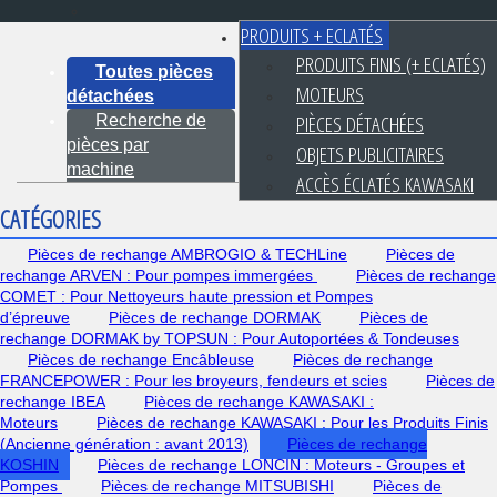
PRODUITS + ECLATÉS
PRODUITS FINIS (+ ECLATÉS)
Toutes pièces
MOTEURS
détachées
PIÈCES DÉTACHÉES
Recherche de
pièces par
OBJETS PUBLICITAIRES
machine
ACCÈS ÉCLATÉS KAWASAKI
CATÉGORIES
Pièces de rechange AMBROGIO & TECHLine
Pièces de
rechange ARVEN : Pour pompes immergées
Pièces de rechange
COMET : Pour Nettoyeurs haute pression et Pompes
d’épreuve
Pièces de rechange DORMAK
Pièces de
rechange DORMAK by TOPSUN : Pour Autoportées & Tondeuses
Pièces de rechange Encâbleuse
Pièces de rechange
FRANCEPOWER : Pour les broyeurs, fendeurs et scies
Pièces de
rechange IBEA
Pièces de rechange KAWASAKI :
Moteurs
Pièces de rechange KAWASAKI : Pour les Produits Finis
(Ancienne génération : avant 2013)
Pièces de rechange
KOSHIN
Pièces de rechange LONCIN : Moteurs - Groupes et
Pompes
Pièces de rechange MITSUBISHI
Pièces de