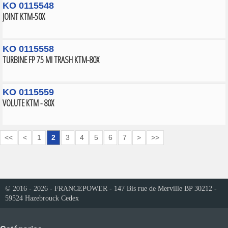
KO 0115548
JOINT KTM-50X
KO 0115558
TURBINE FP 75 MI TRASH KTM-80X
KO 0115559
VOLUTE KTM - 80X
<<
<
1
2
3
4
5
6
7
>
>>
© 2016 - 2026 - FRANCEPOWER - 147 Bis rue de Merville BP 30212 -
59524 Hazebrouck Cedex