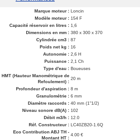
Marque moteur :
Loncin
Modèle moteur :
154 F
Capacité réservoir en litres :
1,6
Dimensions en mm :
380 x 300 x 370
Cylindrée cm3 :
87
Poids net kg :
16
Autonomie :
2,6 H
Puissance :
2,1 Ch
Type d'eau :
Boueuses
HMT (Hauteur Manométrique de
20 m
Refoulement) :
Profondeur d'aspiration :
8 m
Granulométrie :
6 mm
Diamètre raccords :
40 mm (1"1/2)
Niveau sonore dB(A) :
102
Débit m3/h :
12.0
Réf. Constructeur :
LC40ZB20-1.6Q
Eco Contribution ABJ TH -
4.00 €
Montant HT :