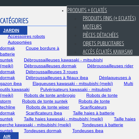
PRODUITS + ECLATÉS
PRODUITS FINIS (+ ECLATÉS)
CATÉGORIES
MOTEURS
JARDIN
PIÈCES DÉTACHÉES
Accessoires robots
OBJETS PUBLICITAIRES
Autoportées
dormak
Coupe bordure à
ACCÈS ÉCLATÉS KAWASAKI
batterie
suntek
Débroussailleuses kawasaki - mitsubishi
(meiki)
Débroussailleuses dormak
Débroussailleuses rider
dormak
Débroussailleuses 3 roues
dormak
Débroussailleuses à fléaux ibea
Déplaqueuses à
gazon ibea
Elagueuses kawasaki - mitsubishi (meiki)
Multi
outils kawasaki
Pulvérisateurs kawasaki - mitsubishi
(meiki)
Robots de tonte ambrogio
Robots de tonte
storm
Robots de tonte suntek
Robots de tonte
techline
Robots de tonte wiper
Scarificateurs
dormak
Scarificateurs ibea
Taille haies à batterie
suntek
Taille haies kawasaki - mitsubishi (meiki)
Taille haies
perche kawasaki - mitsubishi (meiki)
Tondeuses à batterie
suntek
Tondeuses dormak
Tondeuses ibea
AIR