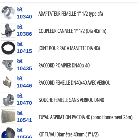
Réf.
ADAPTATEUR FEMELLE 1" 1/2 type afa
10340
Réf.
COUPLEUR CANNELE 1" 1/2 (Dia 40mm)
10386
Réf.
JOINT POUR RAC A MANETTE DIA 40#
10415
Réf.
RACCORD POMPIER DN40 x 40
10435
Réf.
RACCORD FEMELLE DN40x40 AVEC VERROU
10446
Réf.
SOUCHE FEMELLE SANS VERROU DN40
10470
Réf.
TUYAU ASPIRATION PVC DIA 40 (conditionnement 25m)
10541
Réf.
KIT TUYAU Diamètre 40mm (1"1/2)
10566