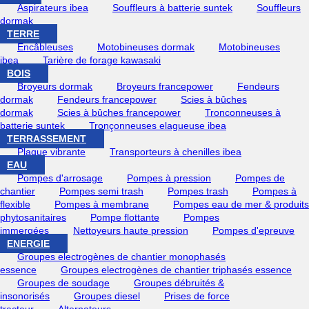
Aspirateurs ibea
Souffleurs à batterie suntek
Souffleurs
dormak
TERRE
Encâbleuses
Motobineuses dormak
Motobineuses
ibea
Tarière de forage kawasaki
BOIS
Broyeurs dormak
Broyeurs francepower
Fendeurs
dormak
Fendeurs francepower
Scies à bûches
dormak
Scies à bûches francepower
Tronconneuses à
batterie suntek
Tronçonneuses elagueuse ibea
TERRASSEMENT
Plaque vibrante
Transporteurs à chenilles ibea
EAU
Pompes d'arrosage
Pompes à pression
Pompes de
chantier
Pompes semi trash
Pompes trash
Pompes à
flexible
Pompes à membrane
Pompes eau de mer & produits
phytosanitaires
Pompe flottante
Pompes
immergées
Nettoyeurs haute pression
Pompes d'epreuve
ENERGIE
Groupes electrogènes de chantier monophasés
essence
Groupes electrogènes de chantier triphasés essence
Groupes de soudage
Groupes débruités &
insonorisés
Groupes diesel
Prises de force