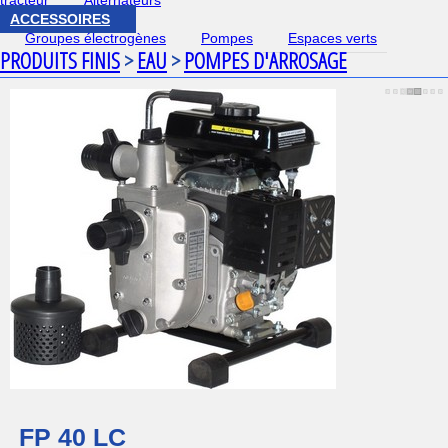
tracteur
Alternateurs
ACCESSOIRES
Groupes électrogènes
Pompes
Espaces verts
PRODUITS FINIS
>
EAU
>
POMPES D'ARROSAGE
FP 40 LC