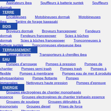
Aspirateurs ibea
Souffleurs à batterie suntek
Souffleurs
dormak
TERRE
Encâbleuses
Motobineuses dormak
Motobineuses
ibea
Tarière de forage kawasaki
BOIS
Broyeurs dormak
Broyeurs francepower
Fendeurs
dormak
Fendeurs francepower
Scies à bûches
dormak
Scies à bûches francepower
Tronconneuses à
batterie suntek
Tronçonneuses elagueuse ibea
TERRASSEMENT
Plaque vibrante
Transporteurs à chenilles ibea
EAU
Pompes d'arrosage
Pompes à pression
Pompes de
chantier
Pompes semi trash
Pompes trash
Pompes à
flexible
Pompes à membrane
Pompes eau de mer & produits
phytosanitaires
Pompe flottante
Pompes
immergées
Nettoyeurs haute pression
Pompes d'epreuve
ENERGIE
Groupes electrogènes de chantier monophasés
essence
Groupes electrogènes de chantier triphasés essence
Groupes de soudage
Groupes débruités &
insonorisés
Groupes diesel
Prises de force