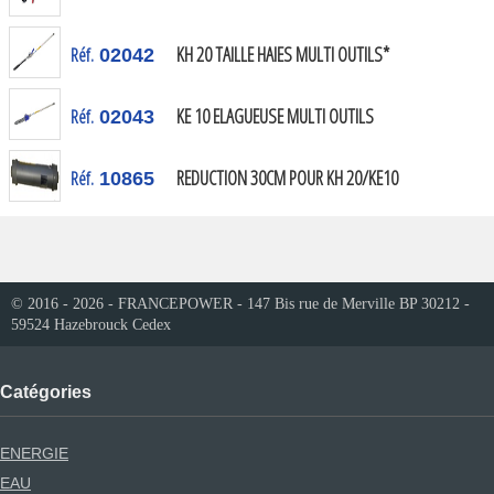
KH 20 TAILLE HAIES MULTI OUTILS*
Réf.
02042
KE 10 ELAGUEUSE MULTI OUTILS
Réf.
02043
REDUCTION 30CM POUR KH 20/KE10
Réf.
10865
© 2016 - 2026 - FRANCEPOWER - 147 Bis rue de Merville BP 30212 -
59524 Hazebrouck Cedex
Catégories
ENERGIE
EAU