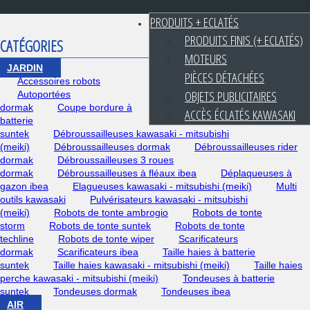
PRODUITS + ECLATÉS
PRODUITS FINIS (+ ECLATÉS)
CATÉGORIES
MOTEURS
JARDIN
PIÈCES DÉTACHÉES
Accessoires robots
OBJETS PUBLICITAIRES
Autoportées
dormak
Coupe bordure à
ACCÈS ÉCLATÉS KAWASAKI
batterie
suntek
Débroussailleuses kawasaki - mitsubishi
(meiki)
Débroussailleuses dormak
Débroussailleuses rider
dormak
Débroussailleuses 3 roues
dormak
Débroussailleuses à fléaux ibea
Déplaqueuses à
gazon ibea
Elagueuses kawasaki - mitsubishi (meiki)
Multi
outils kawasaki
Pulvérisateurs kawasaki - mitsubishi
(meiki)
Robots de tonte ambrogio
Robots de tonte
storm
Robots de tonte suntek
Robots de tonte
techline
Robots de tonte wiper
Scarificateurs
dormak
Scarificateurs ibea
Taille haies à batterie
suntek
Taille haies kawasaki - mitsubishi (meiki)
Taille haies
perche kawasaki - mitsubishi (meiki)
Tondeuses à batterie
suntek
Tondeuses dormak
Tondeuses ibea
AIR