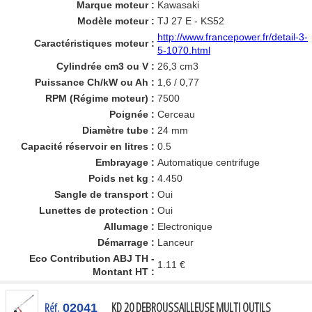
Marque moteur :
Kawasaki
Modèle moteur :
TJ 27 E - KS52
http://www.francepower.fr/detail-3-
Caractéristiques moteur :
5-1070.html
Cylindrée cm3 ou V :
26,3 cm3
Puissance Ch/kW ou Ah :
1,6 / 0,77
RPM (Régime moteur) :
7500
Poignée :
Cerceau
Diamètre tube :
24 mm
Capacité réservoir en litres :
0.5
Embrayage :
Automatique centrifuge
Poids net kg :
4.450
Sangle de transport :
Oui
Lunettes de protection :
Oui
Allumage :
Electronique
Démarrage :
Lanceur
Eco Contribution ABJ TH -
1.11 €
Montant HT :
KD 20 DEBROUSSAILLEUSE MULTI OUTILS
Réf.
02041