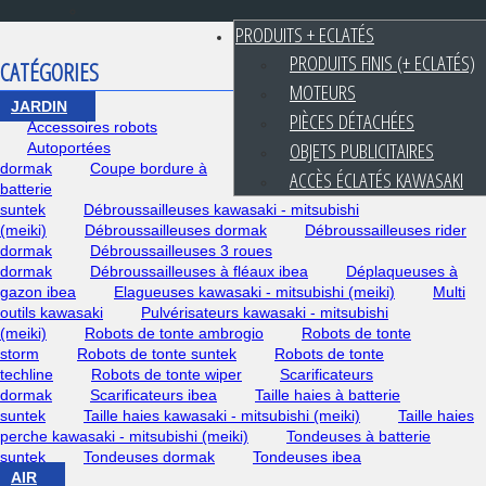
PRODUITS + ECLATÉS
PRODUITS FINIS (+ ECLATÉS)
CATÉGORIES
MOTEURS
JARDIN
PIÈCES DÉTACHÉES
Accessoires robots
OBJETS PUBLICITAIRES
Autoportées
dormak
Coupe bordure à
ACCÈS ÉCLATÉS KAWASAKI
batterie
suntek
Débroussailleuses kawasaki - mitsubishi
(meiki)
Débroussailleuses dormak
Débroussailleuses rider
dormak
Débroussailleuses 3 roues
dormak
Débroussailleuses à fléaux ibea
Déplaqueuses à
gazon ibea
Elagueuses kawasaki - mitsubishi (meiki)
Multi
outils kawasaki
Pulvérisateurs kawasaki - mitsubishi
(meiki)
Robots de tonte ambrogio
Robots de tonte
storm
Robots de tonte suntek
Robots de tonte
techline
Robots de tonte wiper
Scarificateurs
dormak
Scarificateurs ibea
Taille haies à batterie
suntek
Taille haies kawasaki - mitsubishi (meiki)
Taille haies
perche kawasaki - mitsubishi (meiki)
Tondeuses à batterie
suntek
Tondeuses dormak
Tondeuses ibea
AIR