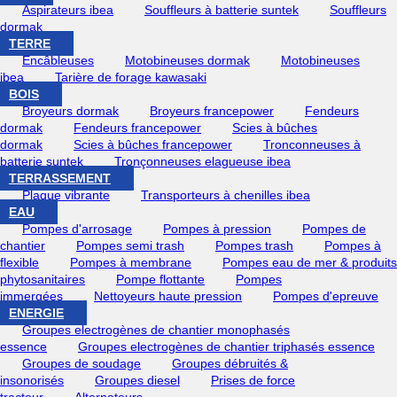
Aspirateurs ibea
Souffleurs à batterie suntek
Souffleurs
dormak
TERRE
Encâbleuses
Motobineuses dormak
Motobineuses
ibea
Tarière de forage kawasaki
BOIS
Broyeurs dormak
Broyeurs francepower
Fendeurs
dormak
Fendeurs francepower
Scies à bûches
dormak
Scies à bûches francepower
Tronconneuses à
batterie suntek
Tronçonneuses elagueuse ibea
TERRASSEMENT
Plaque vibrante
Transporteurs à chenilles ibea
EAU
Pompes d'arrosage
Pompes à pression
Pompes de
chantier
Pompes semi trash
Pompes trash
Pompes à
flexible
Pompes à membrane
Pompes eau de mer & produits
phytosanitaires
Pompe flottante
Pompes
immergées
Nettoyeurs haute pression
Pompes d'epreuve
ENERGIE
Groupes electrogènes de chantier monophasés
essence
Groupes electrogènes de chantier triphasés essence
Groupes de soudage
Groupes débruités &
insonorisés
Groupes diesel
Prises de force