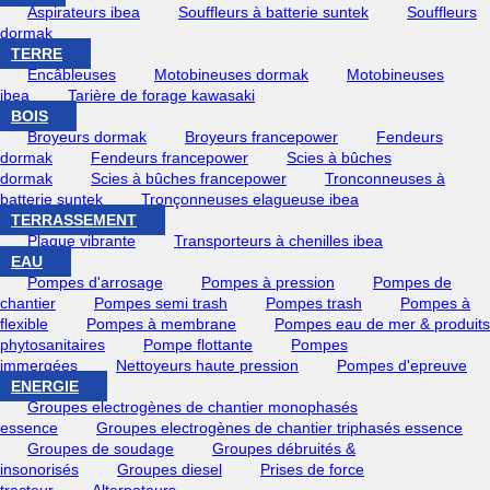
Aspirateurs ibea
Souffleurs à batterie suntek
Souffleurs
dormak
TERRE
Encâbleuses
Motobineuses dormak
Motobineuses
ibea
Tarière de forage kawasaki
BOIS
Broyeurs dormak
Broyeurs francepower
Fendeurs
dormak
Fendeurs francepower
Scies à bûches
dormak
Scies à bûches francepower
Tronconneuses à
batterie suntek
Tronçonneuses elagueuse ibea
TERRASSEMENT
Plaque vibrante
Transporteurs à chenilles ibea
EAU
Pompes d'arrosage
Pompes à pression
Pompes de
chantier
Pompes semi trash
Pompes trash
Pompes à
flexible
Pompes à membrane
Pompes eau de mer & produits
phytosanitaires
Pompe flottante
Pompes
immergées
Nettoyeurs haute pression
Pompes d'epreuve
ENERGIE
Groupes electrogènes de chantier monophasés
essence
Groupes electrogènes de chantier triphasés essence
Groupes de soudage
Groupes débruités &
insonorisés
Groupes diesel
Prises de force