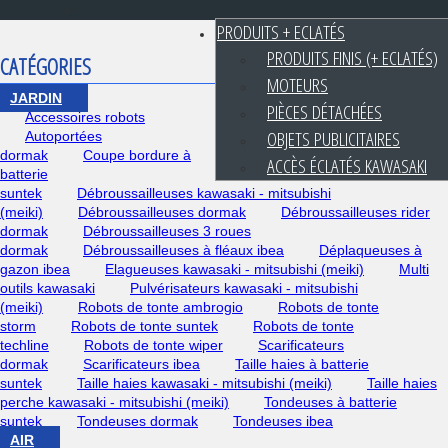
PRODUITS + ECLATÉS
PRODUITS FINIS (+ ECLATÉS)
CATÉGORIES
MOTEURS
JARDIN
PIÈCES DÉTACHÉES
Accessoires robots
OBJETS PUBLICITAIRES
Autoportées
dormak
Coupe bordure à
ACCÈS ÉCLATÉS KAWASAKI
batterie
suntek
Débroussailleuses kawasaki - mitsubishi
(meiki)
Débroussailleuses dormak
Débroussailleuses rider
dormak
Débroussailleuses 3 roues
dormak
Débroussailleuses à fléaux ibea
Déplaqueuses à
gazon ibea
Elagueuses kawasaki - mitsubishi (meiki)
Multi
outils kawasaki
Pulvérisateurs kawasaki - mitsubishi
(meiki)
Robots de tonte ambrogio
Robots de tonte
storm
Robots de tonte suntek
Robots de tonte
techline
Robots de tonte wiper
Scarificateurs
dormak
Scarificateurs ibea
Taille haies à batterie
suntek
Taille haies kawasaki - mitsubishi (meiki)
Taille haies
perche kawasaki - mitsubishi (meiki)
Tondeuses à batterie
suntek
Tondeuses dormak
Tondeuses ibea
AIR