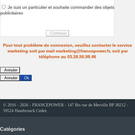
Je suis un particulier et souhaite commander des objets
publicitaires
Continuer
Pour tout problème de connexion, veuillez contacter le service
marketing soit par mail marketing@francepower.fr, soit par
téléphone au 03.28.50.98.46
Annuler
Annuler
Ok
© 2016 - 2026 - FRANCEPOWER - 147 Bis rue de Merville BP 30212 -
59524 Hazebrouck Cedex
Catégories