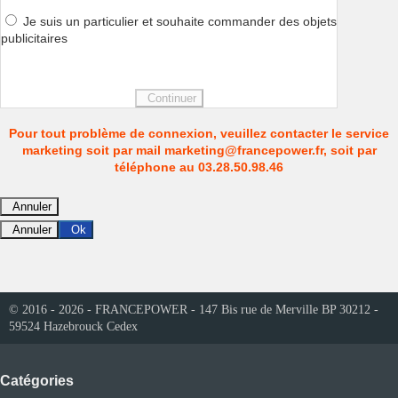
Je suis un particulier et souhaite commander des objets
publicitaires
Continuer
Pour tout problème de connexion, veuillez contacter le service
marketing soit par mail marketing@francepower.fr, soit par
téléphone au 03.28.50.98.46
Annuler
Annuler
Ok
© 2016 - 2026 - FRANCEPOWER - 147 Bis rue de Merville BP 30212 -
59524 Hazebrouck Cedex
Catégories