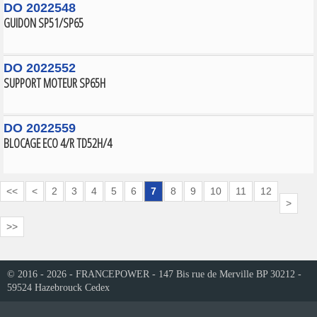
DO 2022548
GUIDON SP51/SP65
DO 2022552
SUPPORT MOTEUR SP65H
DO 2022559
BLOCAGE ECO 4/R TD52H/4
<<
<
2
3
4
5
6
7
8
9
10
11
12
>
>>
© 2016 - 2026 - FRANCEPOWER - 147 Bis rue de Merville BP 30212 -
59524 Hazebrouck Cedex