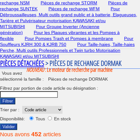
rechange NSM
Pièces de rechange STORM
Pièces de
rechange SUNTEK
Pièces de rechange WFM
Pour
Débroussailleuses, Multi outils grand public et à batterie, Elagueuses,
Tarière et Pulvérisateur motorisation KAWASAKI et/ou
MITSUBISHI
Pour Groupe Inverter (Ancienne
génération)
Pour les Plaques vibrantes et les Pompes à
flexible
Pour Pompes Trash et Pompes à membrane
Pour
Souffleurs KJRH 300 & KJRB 750
Pour Taille-haies, Taille-haies
Perche, Multi outils Professionnels et Twin turbo Motorisation
KAWASAKI et/ou MITSUBISHI
PIÈCES DÉTACHÉES
> PIÈCES DE RECHANGE DORMAK
NOUVEAU
: Le moteur de recherche par machine
Vous avez
sélectionné la famille :
Pièces de rechange DORMAK
Filtrez par portion de code article ou désignation :
Filtrer
Trier par :
Disponibilité:
Tous
En stock
Valider
452
Nous avons
articles