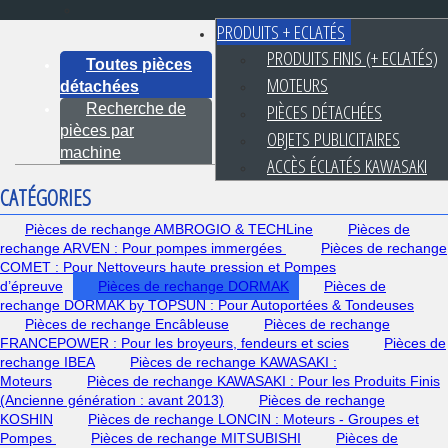
PRODUITS + ECLATÉS
PRODUITS FINIS (+ ECLATÉS)
Toutes pièces
MOTEURS
détachées
PIÈCES DÉTACHÉES
Recherche de
pièces par
OBJETS PUBLICITAIRES
machine
ACCÈS ÉCLATÉS KAWASAKI
CATÉGORIES
Pièces de rechange AMBROGIO & TECHLine
Pièces de
rechange ARVEN : Pour pompes immergées
Pièces de rechange
COMET : Pour Nettoyeurs haute pression et Pompes
d’épreuve
Pièces de rechange DORMAK
Pièces de
rechange DORMAK by TOPSUN : Pour Autoportées & Tondeuses
Pièces de rechange Encâbleuse
Pièces de rechange
FRANCEPOWER : Pour les broyeurs, fendeurs et scies
Pièces de
rechange IBEA
Pièces de rechange KAWASAKI :
Moteurs
Pièces de rechange KAWASAKI : Pour les Produits Finis
(Ancienne génération : avant 2013)
Pièces de rechange
KOSHIN
Pièces de rechange LONCIN : Moteurs - Groupes et
Pompes
Pièces de rechange MITSUBISHI
Pièces de