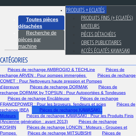
PRODUITS + ECLATÉS
PRODUITS FINIS (+ ECLATÉS)
Toutes pièces
MOTEURS
détachées
PIÈCES DÉTACHÉES
Recherche de
pièces par
OBJETS PUBLICITAIRES
machine
ACCÈS ÉCLATÉS KAWASAKI
CATÉGORIES
Pièces de rechange AMBROGIO & TECHLine
Pièces de
rechange ARVEN : Pour pompes immergées
Pièces de rechange
COMET : Pour Nettoyeurs haute pression et Pompes
d’épreuve
Pièces de rechange DORMAK
Pièces de
rechange DORMAK by TOPSUN : Pour Autoportées & Tondeuses
Pièces de rechange Encâbleuse
Pièces de rechange
FRANCEPOWER : Pour les broyeurs, fendeurs et scies
Pièces de
rechange IBEA
Pièces de rechange KAWASAKI :
Moteurs
Pièces de rechange KAWASAKI : Pour les Produits Finis
(Ancienne génération : avant 2013)
Pièces de rechange
KOSHIN
Pièces de rechange LONCIN : Moteurs - Groupes et
Pompes
Pièces de rechange MITSUBISHI
Pièces de