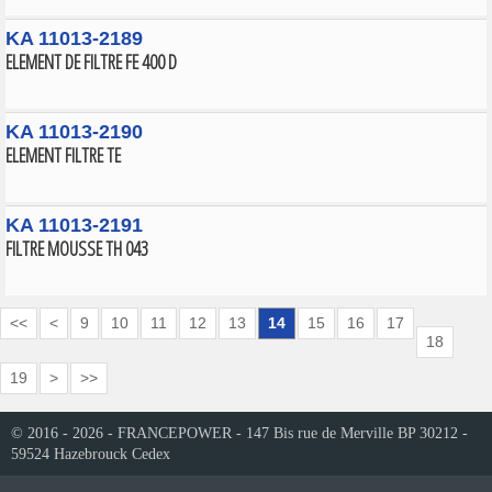
KA 11013-2189
ELEMENT DE FILTRE FE 400 D
KA 11013-2190
ELEMENT FILTRE TE
KA 11013-2191
FILTRE MOUSSE TH 043
<<
<
9
10
11
12
13
14
15
16
17
18
19
>
>>
© 2016 - 2026 - FRANCEPOWER - 147 Bis rue de Merville BP 30212 -
59524 Hazebrouck Cedex