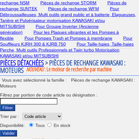
rechange NSM
Pièces de rechange STORM
Pièces de
rechange SUNTEK
Pièces de rechange WFM
Pour
Débroussailleuses, Multi outils grand public et à batterie, Elagueuses,
Tarière et Pulvérisateur motorisation KAWASAKI et/ou
MITSUBISHI
Pour Groupe Inverter (Ancienne
génération)
Pour les Plaques vibrantes et les Pompes à
flexible
Pour Pompes Trash et Pompes à membrane
Pour
Souffleurs KJRH 300 & KJRB 750
Pour Taille-haies, Taille-haies
Perche, Multi outils Professionnels et Twin turbo Motorisation
KAWASAKI et/ou MITSUBISHI
PIÈCES DÉTACHÉES
> PIÈCES DE RECHANGE KAWASAKI :
MOTEURS
NOUVEAU
: Le moteur de recherche par machine
Vous avez sélectionné la famille :
Pièces de rechange KAWASAKI :
Moteurs
Filtrez par portion de code article ou désignation :
Filtrer
Trier par :
Disponibilité:
Tous
En stock
Valider