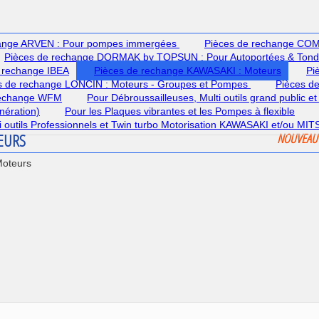
hange ARVEN : Pour pompes immergées
Pièces de rechange COME
Pièces de rechange DORMAK by TOPSUN : Pour Autoportées & Ton
 rechange IBEA
Pièces de rechange KAWASAKI : Moteurs
Pi
s de rechange LONCIN : Moteurs - Groupes et Pompes
Pièces d
rechange WFM
Pour Débroussailleuses, Multi outils grand public et
nération)
Pour les Plaques vibrantes et les Pompes à flexible
lti outils Professionnels et Twin turbo Motorisation KAWASAKI et/ou MI
TEURS
NOUVEAU
Moteurs