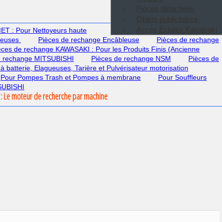
Pièces détachées
Objets publicitaires
Accès Éclatés Kawasaki
T : Pour Nettoyeurs haute
deuses
Pièces de rechange Encâbleuse
Pièces de rechange
èces de rechange KAWASAKI : Pour les Produits Finis (Ancienne
e rechange MITSUBISHI
Pièces de rechange NSM
Pièces de
 à batterie, Elagueuses, Tarière et Pulvérisateur motorisation
Pour Pompes Trash et Pompes à membrane
Pour Souffleurs
TSUBISHI
: Le moteur de recherche par machine