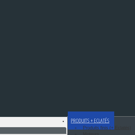
PRODUITS + ECLATÉS
Produits finis (+ Eclatés)
Moteurs