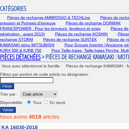
CATÉGORIES
Pièces de rechange AMBROGIO & TECHLine
Pièces de rec
pression et Pompes d’épreuve
Pièces de rechange DORMAK
FRANCEPOWER : Pour les broyeurs, fendeurs et scies
Pièces de
génération : avant 2013)
Pièces de rechange KOSHIN
Pièce
rechange STORM
Pièces de rechange SUNTEK
Pièces de 
KAWASAKI et/ou MITSUBISHI
Pour Groupe Inverter (Ancienne gé
KJRH 300 & KJRB 750
Pour Taille-haies, Taille-haies Perche, Mu
PIÈCES DÉTACHÉES
> PIÈCES DE RECHANGE KAWASAKI : MO
Vous avez sélectionné la famille :
Pièces de rechange KAWASAKI : 
Filtrez par portion de code article ou désignation :
Filtrer
Trier par :
Disponibilité:
Tous
En stock
Valider
4018
Nous avons
articles
KA 16030-2018