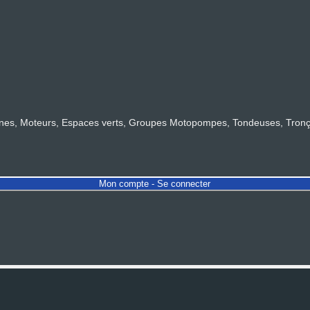
s, Moteurs, Espaces verts, Groupes Motopompes, Tondeuses, Tronçonn
Mon compte - Se connecter