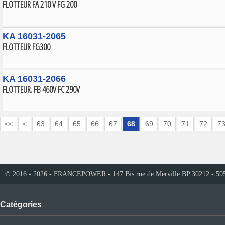
FLOTTEUR FA 210 V FG 200
KA 16031-2065
FLOTTEUR FG300
KA 16031-2066
FLOTTEUR. FB 460V FC 290V
<<
<
63
64
65
66
67
68
69
70
71
72
7
© 2016 - 2026 - FRANCEPOWER - 147 Bis rue de Merville BP 30212 - 59
Catégories