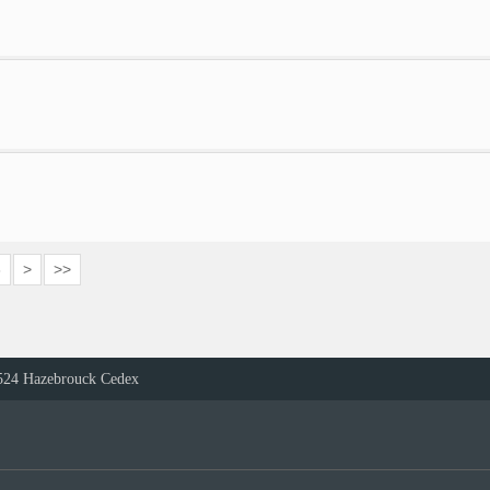
3
>
>>
524 Hazebrouck Cedex