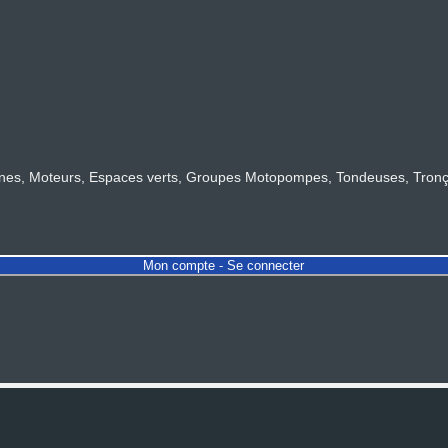
s, Moteurs, Espaces verts, Groupes Motopompes, Tondeuses, Tronçonn
Mon compte - Se connecter