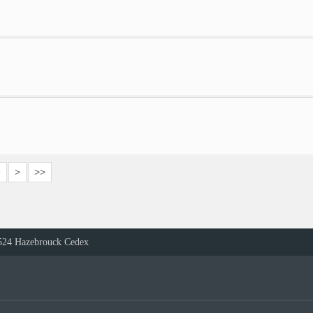
9
>
>>
524 Hazebrouck Cedex