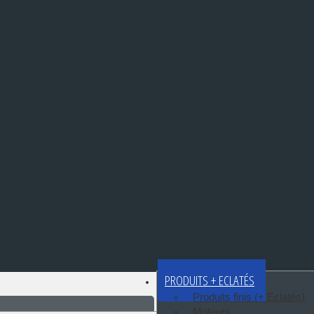
PRODUITS + ECLATÉS
Produits finis (+ Eclatés)
Moteurs