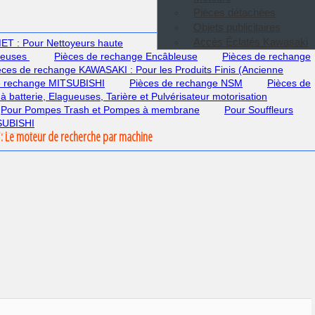
Pièces détachées
Objets publicitaires
Accès Éclatés Kawasaki
T : Pour Nettoyeurs haute
deuses
Pièces de rechange Encâbleuse
Pièces de rechange
èces de rechange KAWASAKI : Pour les Produits Finis (Ancienne
e rechange MITSUBISHI
Pièces de rechange NSM
Pièces de
 à batterie, Elagueuses, Tarière et Pulvérisateur motorisation
Pour Pompes Trash et Pompes à membrane
Pour Souffleurs
TSUBISHI
: Le moteur de recherche par machine