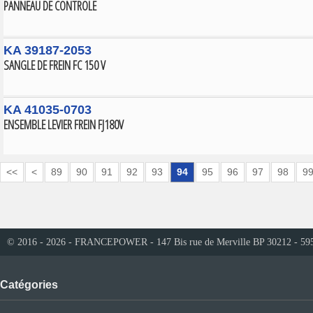
PANNEAU DE CONTROLE
KA 39187-2053
SANGLE DE FREIN FC 150 V
KA 41035-0703
ENSEMBLE LEVIER FREIN FJ180V
<<
<
89
90
91
92
93
94
95
96
97
98
9
© 2016 - 2026 - FRANCEPOWER - 147 Bis rue de Merville BP 30212 - 59
Catégories