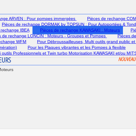
hange ARVEN : Pour pompes immergées
Pièces de rechange COME
Pièces de rechange DORMAK by TOPSUN : Pour Autoportées & Ton
 rechange IBEA
Pièces de rechange KAWASAKI : Moteurs
Pi
s de rechange LONCIN : Moteurs - Groupes et Pompes
Pièces d
rechange WFM
Pour Débroussailleuses, Multi outils grand public et
nération)
Pour les Plaques vibrantes et les Pompes à flexible
lti outils Professionnels et Twin turbo Motorisation KAWASAKI et/ou MI
TEURS
NOUVEAU
Moteurs