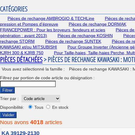
CATÉGORIES
Pièces de rechange AMBROGIO & TECHLine
Pièces de rec
pression et Pompes d’épreuve
Pièces de rechange DORMAK
FRANCEPOWER : Pour les broyeurs, fendeurs et scies
Pièces de
génération : avant 2013)
Pièces de rechange KOSHIN
Pièce
rechange STORM
Pièces de rechange SUNTEK
Pièces de 
KAWASAKI et/ou MITSUBISHI
Pour Groupe Inverter (Ancienne gé
KJRH 300 & KJRB 750
Pour Taille-haies, Taille-haies Perche, Mu
PIÈCES DÉTACHÉES
> PIÈCES DE RECHANGE KAWASAKI : MO
Vous avez sélectionné la famille :
Pièces de rechange KAWASAKI : 
Filtrez par portion de code article ou désignation :
Filtrer
Trier par :
Disponibilité:
Tous
En stock
Valider
4018
Nous avons
articles
KA 39129-2130