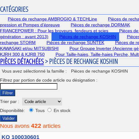
CATÉGORIES
Pièces de rechange AMBROGIO & TECHLine
Pièces de rec
pression et Pompes d’épreuve
Pièces de rechange DORMAK
FRANCEPOWER : Pour les broyeurs, fendeurs et scies
Pièces de
génération : avant 2013)
Pièces de rechange KOSHIN
Pièce
rechange STORM
Pièces de rechange SUNTEK
Pièces de 
KAWASAKI et/ou MITSUBISHI
Pour Groupe Inverter (Ancienne gé
KJRH 300 & KJRB 750
Pour Taille-haies, Taille-haies Perche, Mu
PIÈCES DÉTACHÉES
> PIÈCES DE RECHANGE KOSHIN
Vous avez sélectionné la famille :
Pièces de rechange KOSHIN
Filtrez par portion de code article ou désignation :
Filtrer
Trier par :
Disponibilité:
Tous
En stock
Valider
422
Nous avons
articles
KO 100030601