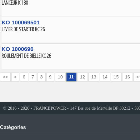
LANCEUR K 180
KO 100069501
LEVIER DE STARTER KC 26
KO 1000696
ROULEMENT DE BIELLE KC 26
<<
<
6
7
8
9
10
11
12
13
14
15
16
>
© 2016 - 2026 - FRANCEPOWER - 147 Bis rue de Merville BP 30212 - 59
Catégories