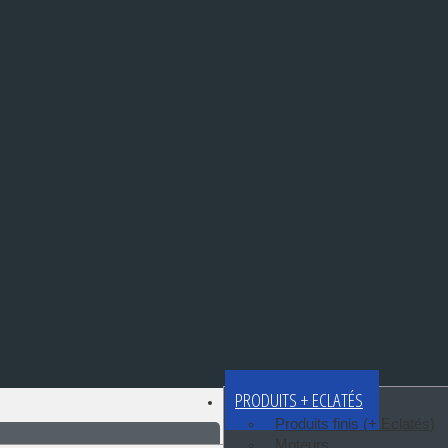
PRODUITS + ECLATÉS
Produits finis (+ Eclatés)
Moteurs