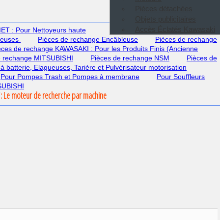
Pièces détachées
Objets publicitaires
Accès Éclatés Kawasaki
T : Pour Nettoyeurs haute
deuses
Pièces de rechange Encâbleuse
Pièces de rechange
èces de rechange KAWASAKI : Pour les Produits Finis (Ancienne
e rechange MITSUBISHI
Pièces de rechange NSM
Pièces de
 à batterie, Elagueuses, Tarière et Pulvérisateur motorisation
Pour Pompes Trash et Pompes à membrane
Pour Souffleurs
TSUBISHI
: Le moteur de recherche par machine