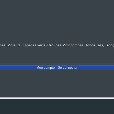
s, Moteurs, Espaces verts, Groupes Motopompes, Tondeuses, Tronçonn
Mon compte - Se connecter