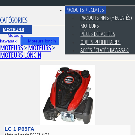
PRODUITS + ECLATÉS
PRODUITS FINIS (+ ECLATÉS)
CATÉGORIES
MOTEURS
MOTEURS
PIÈCES DÉTACHÉES
Moteurs
OBJETS PUBLICITAIRES
kawasaki
Moteurs loncin
MOTEURS
>
MOTEURS
>
ACCÈS ÉCLATÉS KAWASAKI
MOTEURS LONCIN
LC 1 P65FA